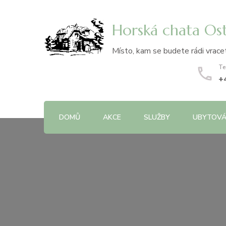
Horská chata Os
Místo, kam se budete rádi vracet
Te
+
DOMŮ
AKCE
SLUŽBY
UBYTOVÁ