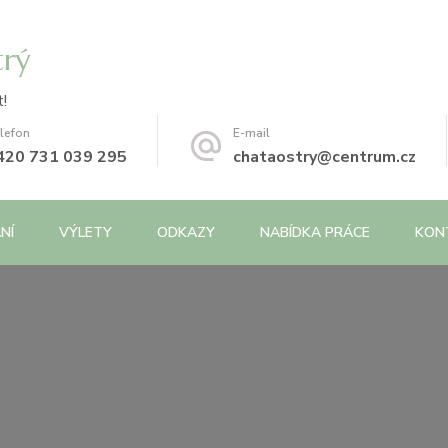
trý
!
lefon
E-mail
420 731 039 295
chataostry@centrum.cz
NÍ
VÝLETY
ODKAZY
NABÍDKA PRÁCE
KON