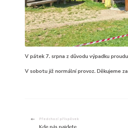
V pátek 7. srpna z důvodu výpadku proudu
V sobotu již normální provoz. Děkujeme za
Navigace
Předchozí příspěvek
Kde nás najdete.