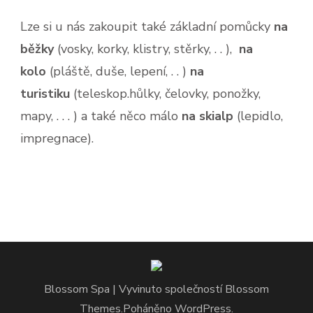
Lze si u nás zakoupit také základní pomůcky
na
běžky
(vosky, korky, klistry, stěrky, . . ),
na
kolo
(pláště, duše, lepení, . . )
na
turistiku
(teleskop.hůlky, čelovky, ponožky,
mapy, . . . ) a také něco málo
na skialp
(lepidlo,
impregnace).
Blossom Spa | Vyvinuto společností
Blossom
Themes
.Poháněno
WordPress
.