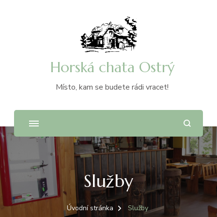
Horská chata Ostrý
Místo, kam se budete rádi vracet!
Služby
Úvodní stránka
Služby